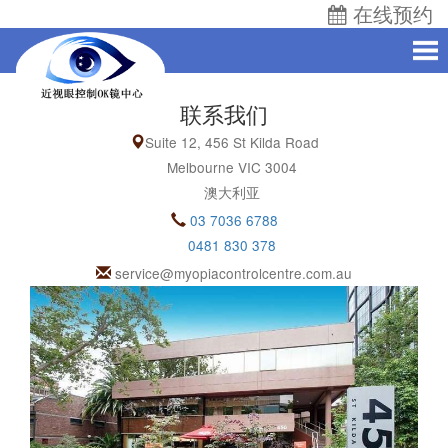
在线预约
联系我们
Suite 12, 456 St Kilda Road
Melbourne VIC 3004
澳大利亚
03 7036 6788
0481 830 378
service@myopiacontrolcentre.com.au